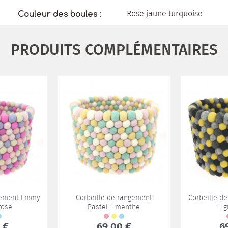
Rose jaune turquoise
Couleur des boules :
PRODUITS COMPLÉMENTAIRES
ngement Emmy
Corbeille de rangement
Corbeille d
rose
Pastel - menthe
- g
 €
69,00 €
6