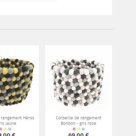
e rangement Héros
Corbeille de rangement
Corbei
ris jaune
Bonbon - gris rose
9,00 €
69,00 €