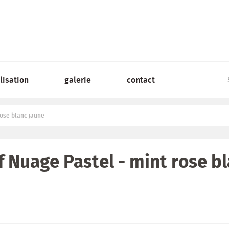
lisation
galerie
contact
rose blanc jaune
f Nuage Pastel - mint rose b