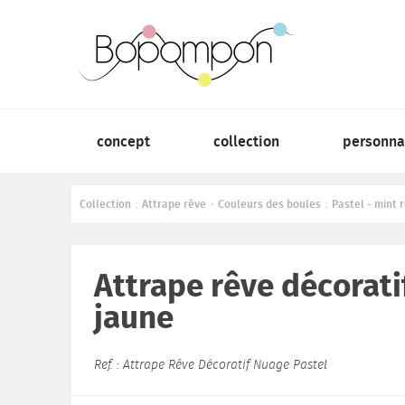
concept
collection
personna
Collection
Attrape rêve
Couleurs des boules
Pastel - mint 
:
•
:
Attrape rêve décorati
jaune
Ref. : Attrape Rêve Décoratif Nuage Pastel